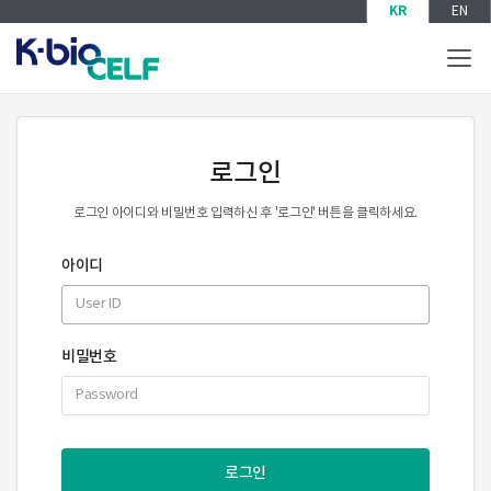
KR
EN
T
o
g
g
l
로그인
e
n
a
로그인 아이디와 비밀번호 입력하신 후 '로그인' 버튼을 클릭하세요.
v
i
아이디
g
a
t
i
비밀번호
o
n
로그인