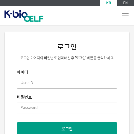
KR
EN
T
o
g
g
l
로그인
e
n
a
로그인 아이디와 비밀번호 입력하신 후 '로그인' 버튼을 클릭하세요.
v
i
아이디
g
a
t
i
비밀번호
o
n
로그인