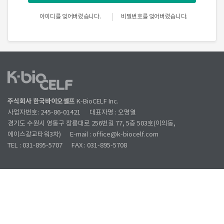
아이디를 잊어버렸습니다.
비밀번호를 잊어버렸습니다.
주식회사 한국바이오셀프
K-BioCELF Inc.
사업자번호: 245-86-01421
대표자명 : 오명열
경기도 수원시 영통구 창룡대로 256번길 77, 5층 503호(이의동,
에이스광교타워3차)
E-mail : office@k-biocelf.com
TEL : 031-895-5707
FAX : 031-895-5708